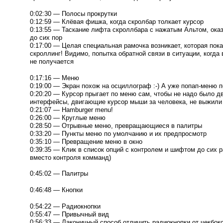
0:02:30 — Полосы прокрутки
0:12:59 — Клёвая фишка, когда скролбар толкает курсор
0:13:55 — Таскание лифта скроллбара с нажатым Альтом, оказ
до сих пор
0:17:00 — Целая специальная рамочка возникает, которая пока
скроллинг! Видимо, попытка обратной связи в ситуации, когда
не получается
0:17:16 — Меню
0:19:00 — Экран похож на осциллограф
:-)
А уже
попап-меню
п
0:20:20 — Курсор прыгает по меню сам, чтобы не надо было дв
интерфейсы, двигающие курсор мыши за человека, не выжили
0:21:07 — Hamburger menu!
0:26:00 — Круглые меню
0:28:50 — Отрывные меню, превращающиеся в палитры
0:33:20 — Пункты меню по умолчанию и их предпросмотр
0:35:10 — Превращение меню в окно
0:39:35 — Клик в список опций с контролем и шифтом до сих р
вместо контроля комманд)
0:45:02 — Палитры
0:46:48 — Кнопки
0:54:22 — Радиокнопки
0:55:47 — Привычный вид
0:56:33 — Лаконичный способ отличить радиокнопки от чекбок