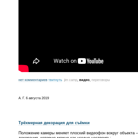
нет комментариев
твитнуть
jim camp
,
видео
,
переговоры
А. Г.
6 августа 2019
Трёхмерная декорация для съёмки
Положение камеры меняет плоский видеофон вокруг объекта 
декорация, которую можно как угодно настроить: