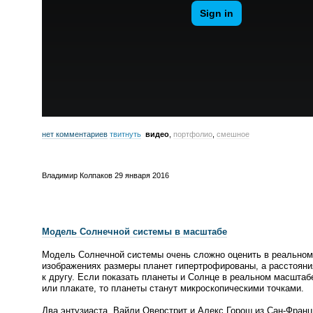
нет комментариев
твитнуть
видео
,
портфолио
,
смешное
Владимир Колпаков
29 января 2016
Модель Солнечной системы в масштабе
Модель Солнечной системы очень сложно оценить в реальном
изображениях размеры планет гипертрофированы, а расстояни
к другу. Если показать планеты и Солнце в реальном масштаб
или плакате, то планеты станут микроскопическими точками.
Два энтузиаста, Вайли Оверстрит и Алекс Горош из
Сан-Франц