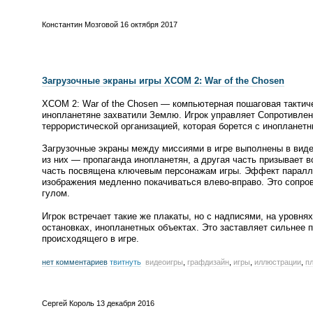
Константин Мозговой
16 октября 2017
Загрузочные экраны игры XCOM 2: War of the Chosen
XCOM 2: War of the Chosen — компьютерная пошаговая тактиче
инопланетяне захватили Землю. Игрок управляет Сопротивле
террористической организацией, которая борется с инопланет
Загрузочные экраны между миссиями в игре выполнены в виде
из них — пропаганда инопланетян, а другая часть призывает 
часть посвящена ключевым персонажам игры. Эффект паралла
изображения медленно покачиваться
влево-вправо
. Это сопр
гулом.
Игрок встречает такие же плакаты, но с надписями, на уровнях
остановках, инопланетных объектах. Это заставляет сильнее 
происходящего в игре.
нет комментариев
твитнуть
видеоигры
,
графдизайн
,
игры
,
иллюстрации
,
п
Сергей Король
13 декабря 2016