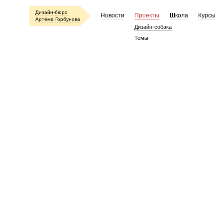
Дизайн-бюро
Новости
Проекты
Школа
Курсы
Артёма Горбунова
Дизайн-собака
Темы