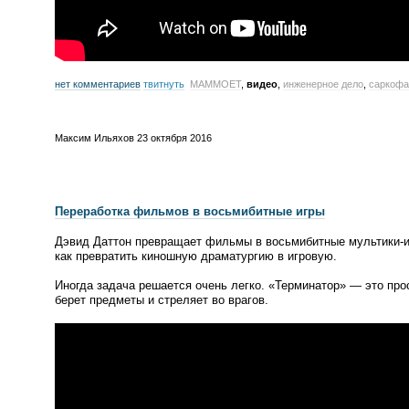
нет комментариев
твитнуть
MAMMOET
,
видео
,
инженерное дело
,
саркофа
Максим Ильяхов
23 октября 2016
Переработка фильмов в восьмибитные игры
Дэвид Даттон превращает фильмы в восьмибитные
мультики-
как превратить киношную драматургию в игровую.
Иногда задача решается очень легко.
«
Терминатор» — это прос
берет предметы и стреляет во врагов.