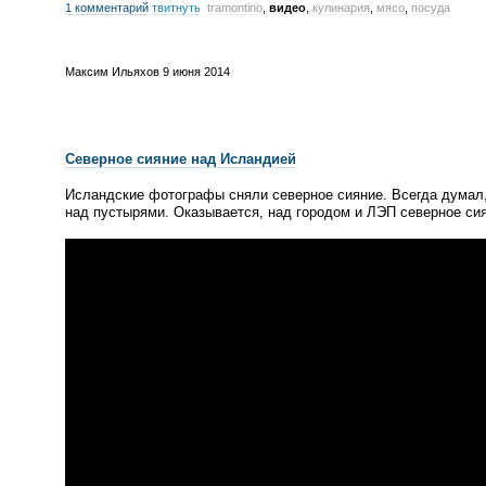
1 комментарий
твитнуть
tramontino
,
видео
,
кулинария
,
мясо
,
посуда
Максим Ильяхов
9 июня 2014
Северное сияние над Исландией
Исландские фотографы сняли северное сияние. Всегда думал,
над пустырями. Оказывается, над городом и ЛЭП северное си