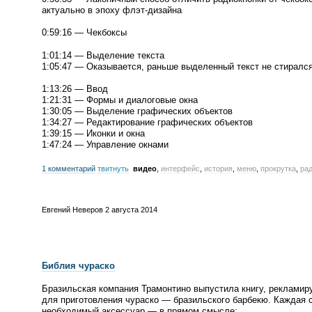
актуально в эпоху
флэт-дизайна
0:59:16 — Чекбоксы
1:01:14 — Выделение текста
1:05:47 — Оказывается, раньше выделенный текст не стирался
1:13:26 — Ввод
1:21:31 — Формы и диалоговые окна
1:30:05 — Выделение графических объектов
1:34:27 — Редактирование графических объектов
1:39:15 — Иконки и окна
1:47:24 — Управление окнами
1 комментарий
твитнуть
видео
,
интерфейс
,
история
,
меню
,
прокрутка
,
ра
Евгений Неверов
2 августа 2014
Библия чураско
Бразильская компания Трамонтино выпустила книгу, реклами
для приготовления чураско — бразильского барбекю. Каждая 
необходимый аксессуар — в прямом смысле: