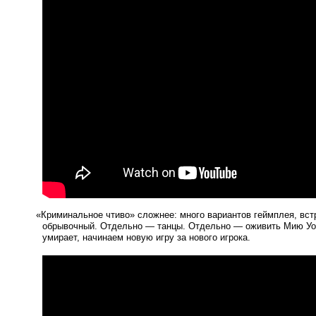
«
Криминальное чтиво» сложнее: много вариантов геймплея, вс
обрывочный. Отдельно — танцы. Отдельно — оживить Мию Уол
умирает, начинаем новую игру за нового игрока.