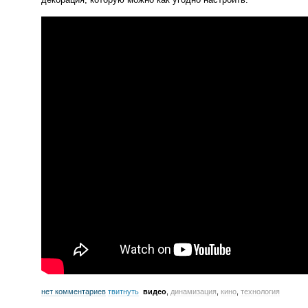
нет комментариев
твитнуть
видео
,
динамизация
,
кино
,
технология