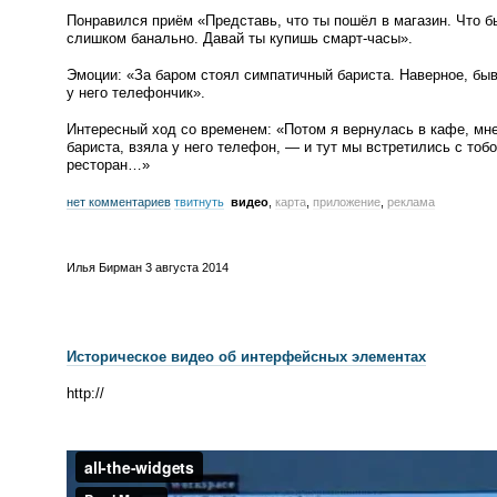
Понравился приём
«
Представь, что ты пошёл в магазин. Что б
слишком банально. Давай ты купишь
смарт-часы
».
Эмоции:
«
За баром стоял симпатичный бариста. Наверное, бы
у него телефончик».
Интересный ход со временем:
«
Потом я вернулась в кафе, мне
бариста, взяла у него телефон, — и тут мы встретились с тоб
ресторан…»
нет комментариев
твитнуть
видео
,
карта
,
приложение
,
реклама
Илья Бирман
3 августа 2014
Историческое видео об интерфейсных элементах
http://