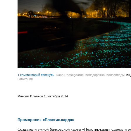
1 комментарий
твитнуть
Daan Roosegaarde
,
велодорожка
,
велосипеды
,
ви
навигация
Максим Ильяхов
13 октября 2014
Проморолик
«
Пластик-карда
»
Создатели умной банковской карты
«
Пластик-кард
» сделали э