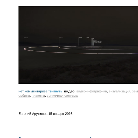
нет комментариев
твитнуть
видео
,
видеоинфографика
,
визуализация
,
зем
орбиты
,
планеты
,
солнечная система
Евгений Арутюнов
15 января 2016