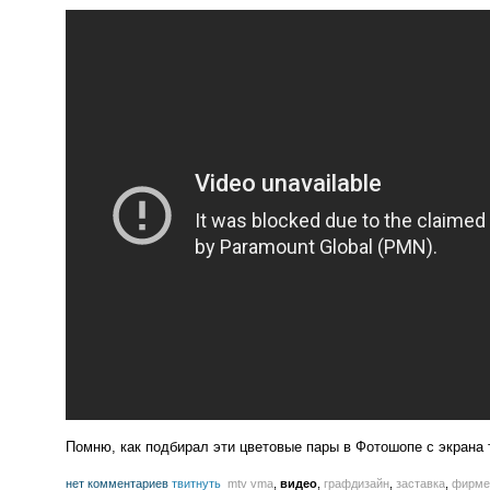
Помню, как подбирал эти цветовые пары в Фотошопе с экрана 
нет комментариев
твитнуть
mtv vma
,
видео
,
графдизайн
,
заставка
,
фирме