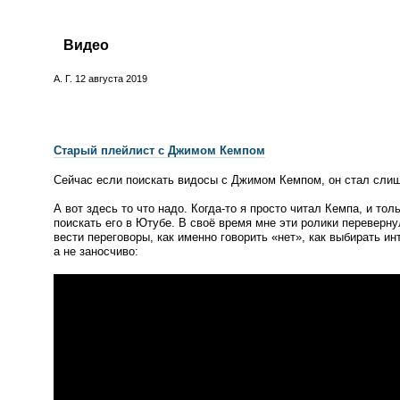
Видео
А. Г.
12 августа 2019
Старый плейлист с Джимом Кемпом
Сейчас если поискать видосы с Джимом Кемпом, он стал сли
А вот здесь то что надо.
Когда-то
я просто читал Кемпа, и тол
поискать его в Ютубе. В своё время мне эти ролики перевернул
вести переговоры, как именно говорить
«
нет», как выбирать ин
а не заносчиво: