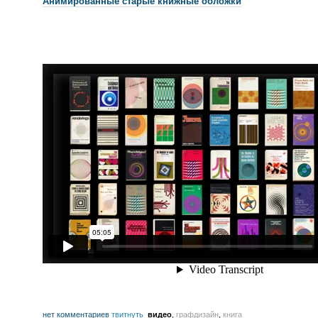
Анимированные старые книжные обложки
нет комментариев
твитнуть
видео
,
графдизайн
,
книга