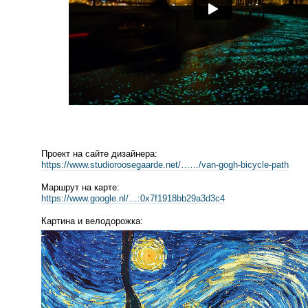
Проект на сайте дизайнера:
https://www.studioroosegaarde.net/……/
van-gogh
-
bicycle-path
Маршрут на карте:
https://www.google.nl/…:0x7f1918bb29a3d3c4
Картина и велодорожка: