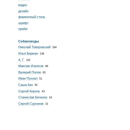
видео
дизайн
фирменный стиль
шрифт
приём
Собаководы
Николай Товеровский
184
Илья Бирман
138
А. Г.
119
Максим Ильяхов
86
Валерий Попов
65
Иван Пухкал
51
Саша Кан
50
Сергей Король
43
Станислав Биченко
43
Сергей Сурганов
31