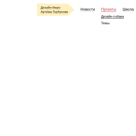
Дизайн-бюро
Новости
Проекты
Школа
Артёма Горбунова
Дизайн-собака
Темы