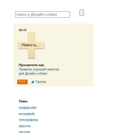
Alt+N
Новость...
Просветите нас
Правила хорошей заметки
для Дизайн-собаки
РСС
Твитер
Темы
графдизайн
интерфейс
типографика
вёрстка
логотип