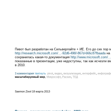
Пивот был разработан на Сильверлайте + ИЕ. Его до сих пор 
http://research.microsoft.com/…-
92d6-496f
-
867d-666c87fbaada
на 
сохранилась
какая-то
документация
http://www.microsoft.com/…
показанные в презентации, уже недоступны, так как исчезли в
в 2010.
3 комментария
твитнуть
pivot
,
видео
,
визуализация
,
интерфейс
,
инфограф
масштабируемый мир
,
Микрософт
,
Раскин
,
ТЕД
Saemon Zixel
18 марта 2013