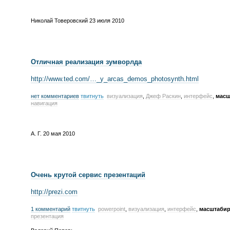
Николай Товеровский
23 июля 2010
Отличная реализация зумворлда
http://www.ted.com/…_y_arcas_demos_photosynth.html
нет комментариев
твитнуть
визуализация
,
Джеф Раскин
,
интерфейс
,
масш
навигация
А. Г.
20 мая 2010
Очень крутой сервис презентаций
http://prezi.com
1 комментарий
твитнуть
powerpoint
,
визуализация
,
интерфейс
,
масштаби
презентация