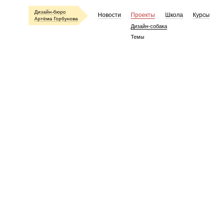
Дизайн-бюро
Новости
Проекты
Школа
Курсы
Артёма Горбунова
Дизайн-собака
Темы