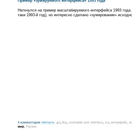
Пример
«
зумируемого интерфейса» 1993 года
Наткнулся на пример масштабируемого интерфейса 1993 года.
таки
1993-й
год), но интересно сделано
«
зумирование» исходно
4 комментария
твитнуть
gui
,
lisp
,
zoomable user interface
,
zui
,
интерфейс
,
и
мир
,
Раскин