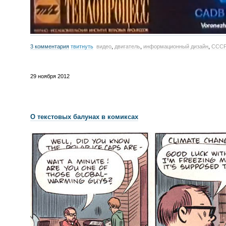
3 комментария
твитнуть
видео
,
двигатель
,
информационный дизайн
,
СССР
29 ноября 2012
О текстовых балунах в комиксах