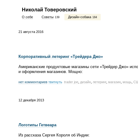
Николай Товеровский
О себе
Советы
Дизайн-собака
139
184
21 августа 2016
Корпоративный летеринг
«
Трейдера Джо»
Американские продуктовые магазины сети
«
Трейдер Джо» испо
и оформления магазинов. Мощно:
нет комментариев
твитнуть
trader joe
,
дизайн
,
летеринг
,
магазин
,
мощь
,
С
12 декабря 2013
Логотипы Гетвеара
Из рассказа Сергея Короля об Индии: