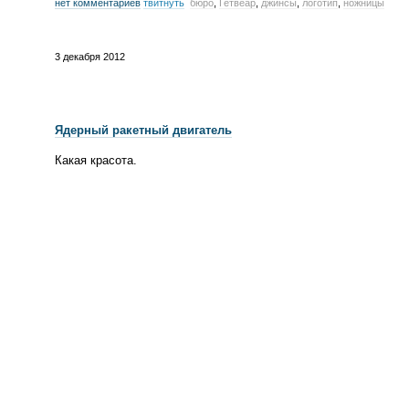
нет комментариев
твитнуть
бюро
,
Гетвеар
,
джинсы
,
логотип
,
ножницы
3 декабря 2012
Ядерный ракетный двигатель
Какая красота.