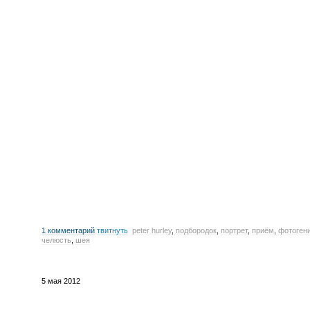
1 комментарий
твитнуть
peter hurley
,
подбородок
,
портрет
,
приём
,
фотоген
челюсть
,
шея
5 мая 2012