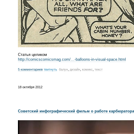
Статья целиком
http://comicscomicsmag.com/…-
balloons-in
-
visual-space
.html
5 комментариев
твитнуть
балун
,
дизайн
,
комикс
,
текст
18 октября 2012
Советский инфографический фильм о работе карбюратор