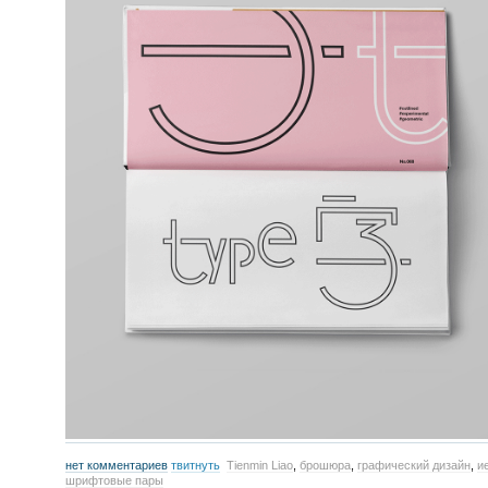
нет комментариев
твитнуть
Tienmin Liao
,
брошюра
,
графический дизайн
,
и
шрифтовые пары