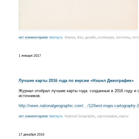
нет комментариев
твитнуть
бланки
,
блог
,
дизайн
,
коллекция
,
логотипы
,
поч
1 января 2017
Лучшие карты 2016 года по версии
«
Нэшнл Джеографик»
Журнал отобрал лучшие карты года: созданные в 2016 году и
источников.
http://news.nationalgeographic.com/…/12/
best-maps
-
cartography-
нет комментариев
твитнуть
National Geographic
,
картография
,
карты
17 декабря 2016