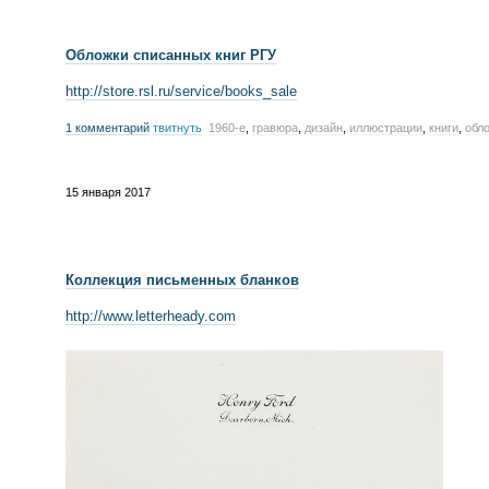
Обложки списанных книг РГУ
http://store.rsl.ru/service/books_sale
1 комментарий
твитнуть
1960-е
,
гравюра
,
дизайн
,
иллюстрации
,
книги
,
обл
15 января 2017
Коллекция письменных бланков
http://www.letterheady.com