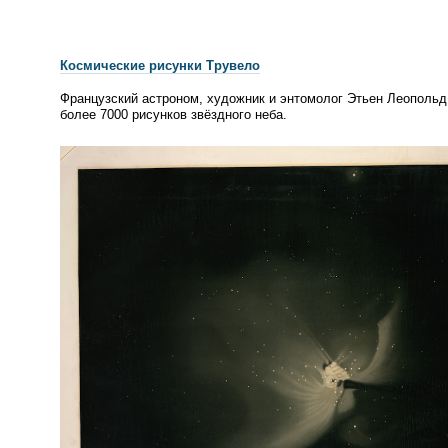
Космические рисунки Трувело
Французский астроном, художник и энтомолог Этьен Леопольд
более 7000 рисунков звёздного неба.