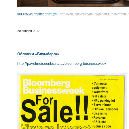
нет комментариев
твитнуть
арт-нуво
,
архитектура
,
Будапешт
,
геометрия
,
20 января 2017
Обложки
«
Блумберга»
http://pavelmoiseenko.ru/…/
bloomberg-businessweek