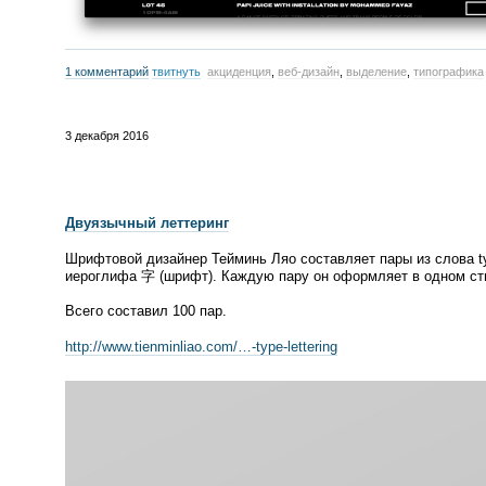
1 комментарий
твитнуть
акциденция
,
веб-дизайн
,
выделение
,
типографика
3 декабря 2016
Двуязычный леттеринг
Шрифтовой дизайнер Тейминь Ляо составляет пары из слова t
иероглифа 字
(
шрифт). Каждую пару он оформляет в одном ст
Всего составил 100 пар.
http://www.tienminliao.com/…-
type-lettering