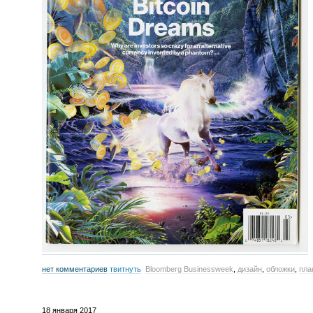
нет комментариев
твитнуть
Bloomberg Businessweek
,
дизайн
,
обложки
,
пла
18 января 2017