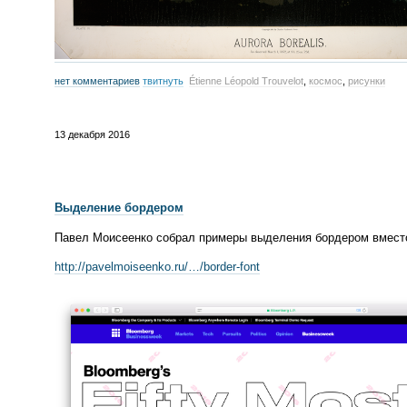
нет комментариев
твитнуть
Étienne Léopold Trouvelot
,
космос
,
рисунки
13 декабря 2016
Выделение бордером
Павел Моисеенко собрал примеры выделения бордером вместо
http://pavelmoiseenko.ru/…/
border-font