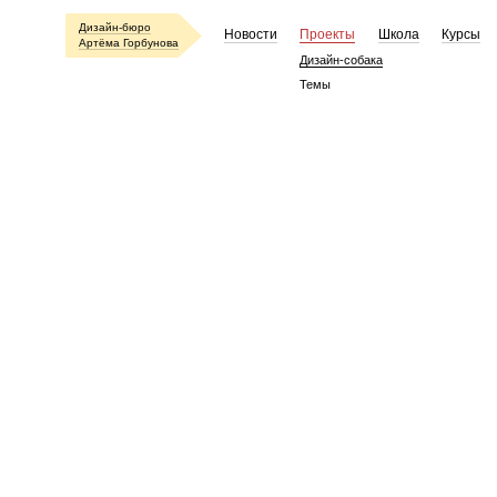
Дизайн-бюро
Новости
Проекты
Школа
Курсы
Артёма Горбунова
Дизайн-собака
Темы