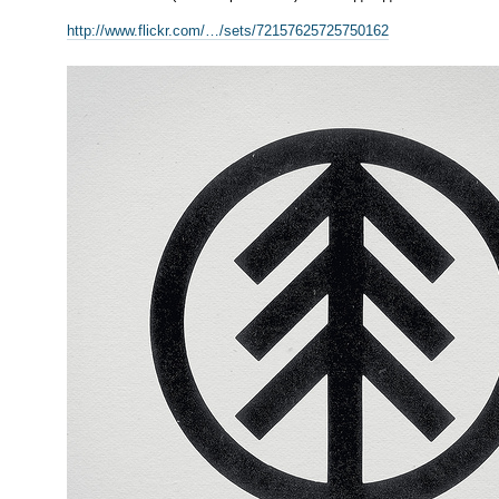
http://www.flickr.com/…/sets/72157625725750162