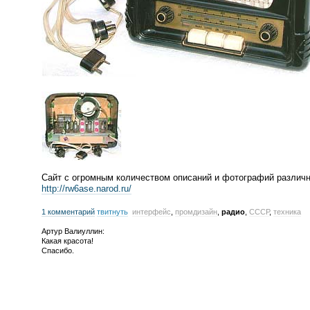
Сайт с огромным количеством описаний и фотографий различн
http://rw6ase.narod.ru/
1 комментарий
твитнуть
интерфейс
,
промдизайн
,
радио
,
СССР
,
техника
Артур Валиуллин:
Какая красота!
Спасибо.