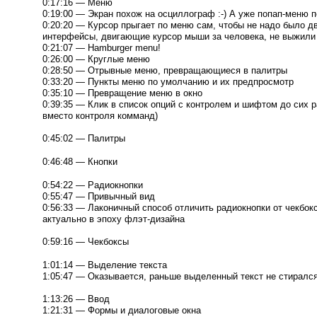
0:17:16 — Меню
0:19:00 — Экран похож на осциллограф
:-)
А уже
попап-меню
п
0:20:20 — Курсор прыгает по меню сам, чтобы не надо было дв
интерфейсы, двигающие курсор мыши за человека, не выжили
0:21:07 — Hamburger menu!
0:26:00 — Круглые меню
0:28:50 — Отрывные меню, превращающиеся в палитры
0:33:20 — Пункты меню по умолчанию и их предпросмотр
0:35:10 — Превращение меню в окно
0:39:35 — Клик в список опций с контролем и шифтом до сих р
вместо контроля комманд)
0:45:02 — Палитры
0:46:48 — Кнопки
0:54:22 — Радиокнопки
0:55:47 — Привычный вид
0:56:33 — Лаконичный способ отличить радиокнопки от чекбок
актуально в эпоху
флэт-дизайна
0:59:16 — Чекбоксы
1:01:14 — Выделение текста
1:05:47 — Оказывается, раньше выделенный текст не стирался
1:13:26 — Ввод
1:21:31 — Формы и диалоговые окна