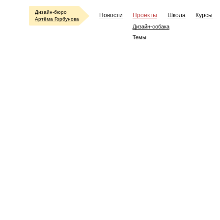
Дизайн-бюро
Новости
Проекты
Школа
Курсы
Артёма Горбунова
Дизайн-собака
Темы