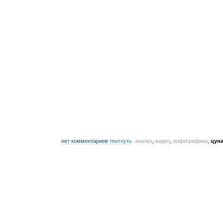
нет комментариев
твитнуть
анализ
,
видео
,
инфографика
,
цун