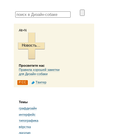
Alt+N
Новость...
Просветите нас
Правила хорошей заметки
для Дизайн-собаки
РСС
Твитер
Темы
графдизайн
интерфейс
типографика
вёрстка
логотип