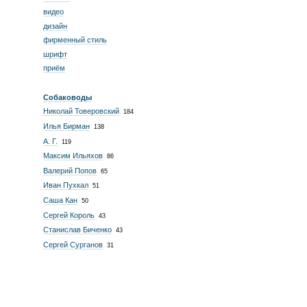
видео
дизайн
фирменный стиль
шрифт
приём
Собаководы
Николай Товеровский
184
Илья Бирман
138
А. Г.
119
Максим Ильяхов
86
Валерий Попов
65
Иван Пухкал
51
Саша Кан
50
Сергей Король
43
Станислав Биченко
43
Сергей Сурганов
31