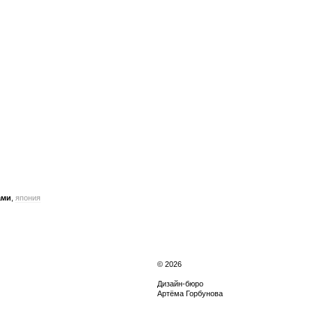
ами
,
япония
© 2026
Дизайн-бюро
Артёма Горбунова