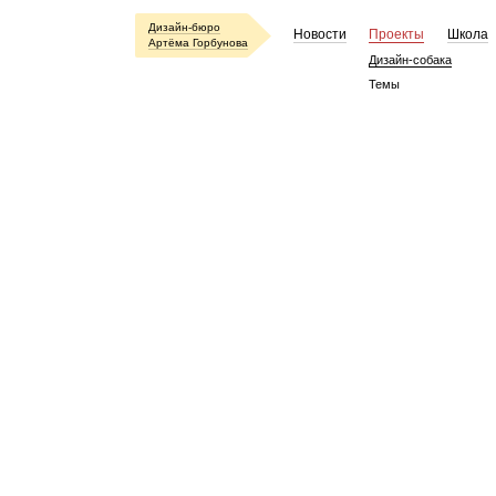
Дизайн-бюро
Новости
Проекты
Школа
Артёма Горбунова
Дизайн-собака
Темы