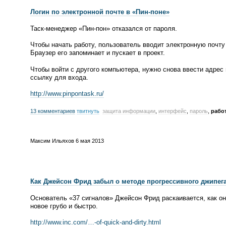
Логин по электронной почте в
«
Пин-поне
»
Таск-менеджер
«
Пин-пон
» отказался от пароля.
Чтобы начать работу, пользователь вводит электронную почту
Браузер его запоминает и пускает в проект.
Чтобы войти с другого компьютера, нужно снова ввести адрес 
ссылку для входа.
http://www.pinpontask.ru/
13 комментариев
твитнуть
защита информации
,
интерфейс
,
пароль
,
рабо
Максим Ильяхов
6 мая 2013
Как Джейсон Фрид забыл о методе прогрессивного джипег
Основатель
«
37 сигналов» Джейсон Фрид раскаивается, как он
новое грубо и быстро.
http://www.inc.com/…-
of-quick
-
and-dirty
.html