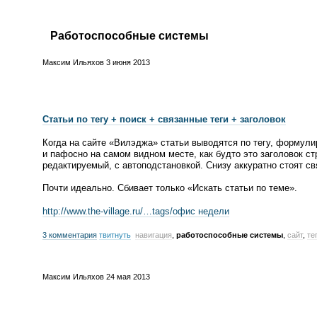
Работоспособные системы
Максим Ильяхов
3 июня 2013
Статьи по тегу + поиск + связанные теги + заголовок
Когда на сайте
«
Вилэджа» статьи выводятся по тегу, формулир
и пафосно на самом видном месте, как будто это заголовок ст
редактируемый, с автоподстановкой. Снизу аккуратно стоят св
Почти идеально. Сбивает только
«
Искать статьи по теме».
http://www.
the-village
.ru/…tags/офис недели
3 комментария
твитнуть
навигация
,
работоспособные системы
,
сайт
,
те
Максим Ильяхов
24 мая 2013