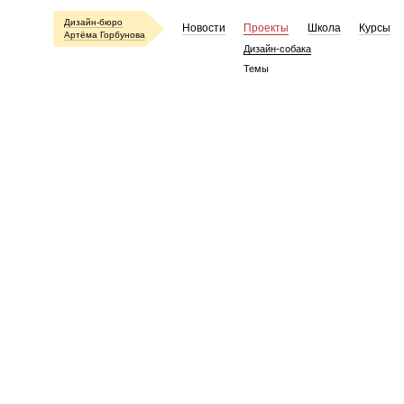
Дизайн-бюро
Новости
Проекты
Школа
Курсы
Артёма Горбунова
Дизайн-собака
Темы