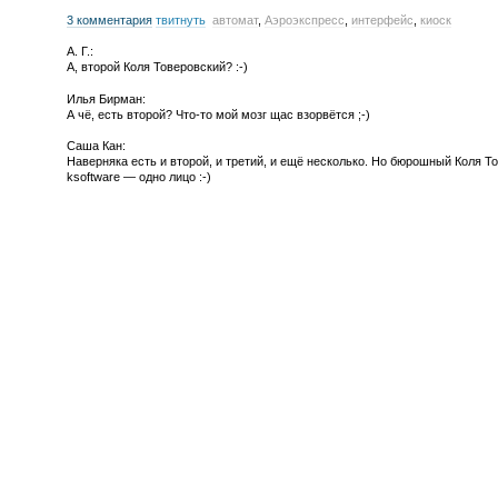
3 комментария
твитнуть
автомат
,
Аэроэкспресс
,
интерфейс
,
киоск
А. Г.:
А, второй Коля Товеровский? :-)
Илья Бирман:
А чё, есть второй? Что-то мой мозг щас взорвётся ;-)
Саша Кан:
Наверняка есть и второй, и третий, и ещё несколько. Но бюрошный Коля 
ksoftware — одно лицо :-)