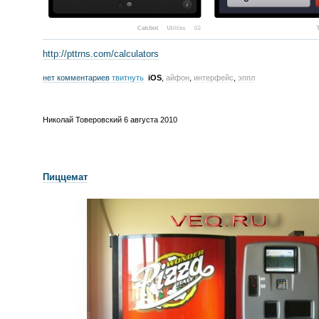
http://pttrns.com/calculators
нет комментариев
твитнуть
iOS
,
айфон
,
интерфейс
,
эппл
Николай Товеровский
6 августа 2010
Пиццемат