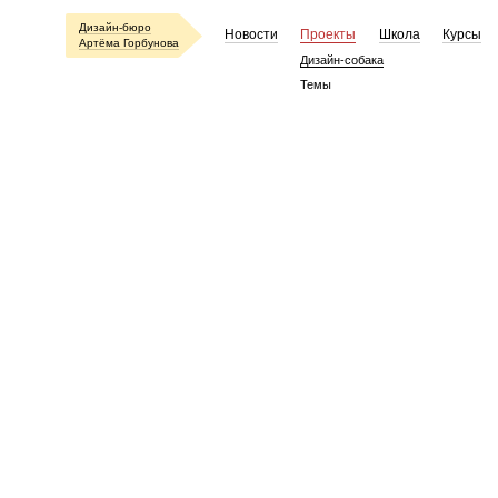
Дизайн-бюро
Новости
Проекты
Школа
Курсы
Артёма Горбунова
Дизайн-собака
Темы