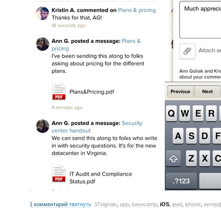
1 комментарий
твитнуть
37signals
,
app
,
basecamp
,
iOS
,
ipad
,
iphone
,
интер