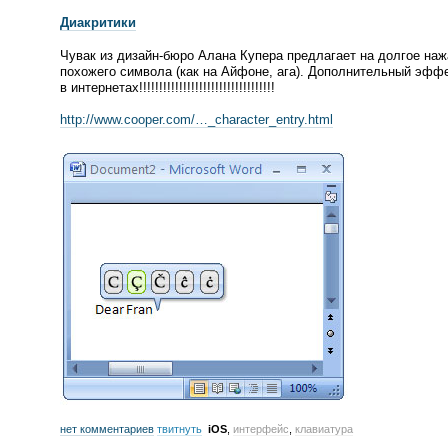
Диакритики
Чувак из
дизайн-бюро
Алана Купера предлагает на долгое наж
похожего символа
(
как на Айфоне, ага). Дополнительный эфф
в интернетах!!!!!!!!!!!!!!!!!!!!!!!!!!!!!!!!!!
http://www.cooper.com/…_character_entry.html
нет комментариев
твитнуть
iOS
,
интерфейс
,
клавиатура