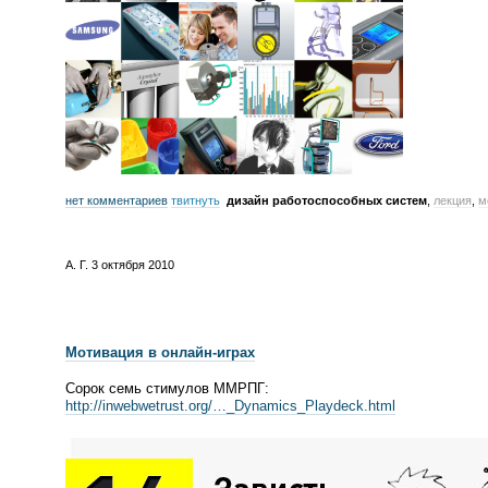
нет комментариев
твитнуть
дизайн работоспособных систем
,
лекция
,
м
А. Г.
3 октября 2010
Мотивация в
онлайн-играх
Сорок семь стимулов ММРПГ:
http://inwebwetrust.org/…_Dynamics_Playdeck.html