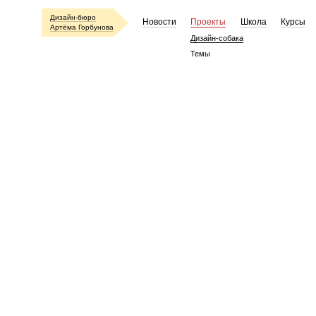
Дизайн-бюро
Новости
Проекты
Школа
Курсы
Артёма Горбунова
Дизайн-собака
Темы