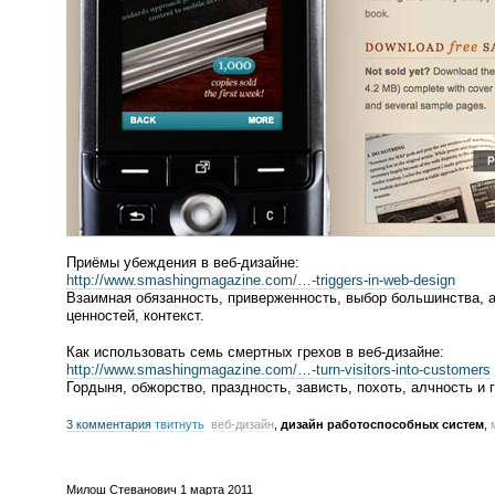
Приёмы убеждения в
веб-дизайне
:
http://www.smashingmagazine.com/…-
triggers-in
-
web-design
Взаимная обязанность, приверженность, выбор большинства, а
ценностей, контекст.
Как использовать семь смертных грехов в
веб-дизайне
:
http://www.smashingmagazine.com/…-
turn-visitors
-
into-customers
Гордыня, обжорство, праздность, зависть, похоть, алчность и 
3 комментария
твитнуть
веб-дизайн
,
дизайн работоспособных систем
,
Милош Стеванович
1 марта 2011