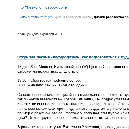
http://freakonomicsbook.com/
1 комментарий
твитнуть
дизайн продуктов и услуг
,
дизайн работоспособ
Иван Демидов
7 декабря 2010
Открытая лекция
«
Футуродизайн: как подготовиться к бу
13 декабря. Москва, Винтажный зал
(
W) Центра Современного 
Сыромятнический пер., д. 1, стр. 6).
19.30 – сбор гостей, welcome coffee.
20.00 – начало лекции
(
вход свободный).
Современное понимание дизайна в мире давно не соответству
как об
«
украшательстве». Говоря
«
дизайн», мы подразумеваем
и развитие инновационного мышления — design thinking. И то, 
на человеческом факторе – подчиняется задачам функциональ
пример с розеткой, где ее
«
место»: у пола над плинтусом или 
рука? Этот и другие вопросы лежат в
«
зоне ответственности» 
В роли лектора выступит Екатерина Храмкова, футуродизайне