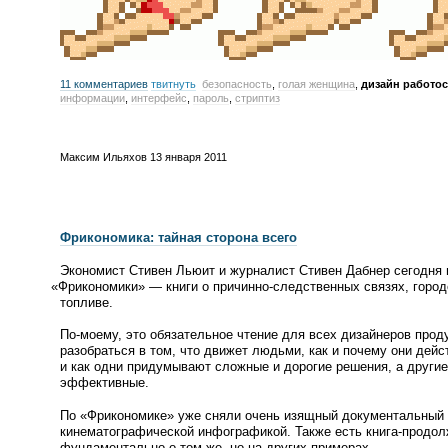
11 комментариев
твитнуть
безопасность
,
голая женщина
,
дизайн работо
информации
,
интерфейс
,
пароль
,
стриптиз
Максим Ильяхов
13 января 2011
Фрикономика: тайная сторона всего
Экономист Стивен Льюит и журналист Стивен Дабнер сегодня 
«
Фрикономики» — книги о
причинно-следственных
связях, город
топливе.
По-моему
, это обязательное чтение для всех дизайнеров проду
разобраться в том, что движет людьми, как и почему они дейс
и как одни придумывают сложные и дорогие решения, а други
эффективные.
По
«
Фрикономике» уже сняли очень изящный документальный
кинематографической инфографикой. Также есть
книга-продо
фундаментально о том же, но на других примерах.