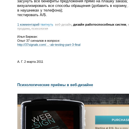
засунуть все бенефиты предложения прямо на плашку заказа;
визуализировать все способы обращения
(
добавить в корзину,
в наушниках у телефона);
тестировать А/Б.
1 комментарий
твитнуть
веб-дизайн
,
дизайн работоспособных систем
,
продажи
,
психология
Илья Бирман:
Опыт 37 сигналов в вопросе:
http://37signals.com/…-ab-testing-part-3-final
А. Г.
2 марта 2011
Психологические приёмы в
веб-дизайне