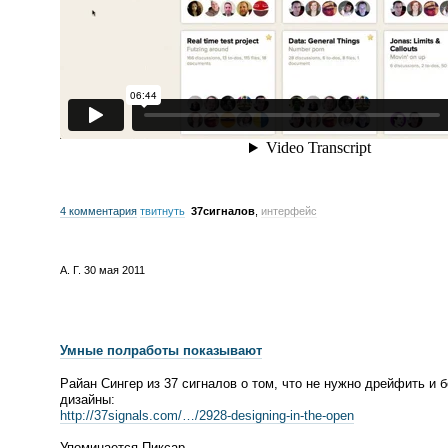
4 комментария
твитнуть
37сигналов
,
интерфейс
А. Г.
30 мая 2011
Умные полработы показывают
Райан Сингер из 37 сигналов о том, что не нужно дрейфить и 
дизайны:
http://37signals.com/…/
2928-designing
-
in-the
-open
Упоминается Пиксар.