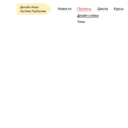
Дизайн-бюро
Новости
Проекты
Школа
Курсы
Артёма Горбунова
Дизайн-собака
Темы