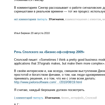
В комментариях Сингер рассказывает о работе сигналовских д
скриншотами в реальном времени — тот же процесс используе
нет комментариев
твитнуть
37сигналов
,
взаимоотношения с клиентом
,
м
Илья Бирман
20 августа 2010
Речь Сполского на
«
Бизнес-оф
-софтвер 2009»
Сполский пишет:
«
Sometimes I think a pretty good business mode
applications that 37signals makes, but make them more complex»
В своём интересном и, как всегда, смешном выступлении Джо
простотой и богатством фичами, о том, как люди одновременн
принимать решения, и о том, что же с этим всем делать:
http://www.joelonsoftware.com/…/2010/08/19.html
Я считаю, каждый бюрошник должен посмотреть.
1 комментарий
твитнуть
37сигналов
,
бизнес
,
интерфейс
,
Сполский
А. Г.: