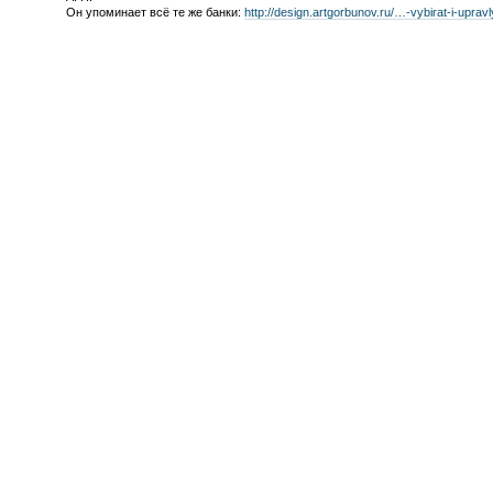
Он упоминает всё те же банки:
http://design.artgorbunov.ru/…-vybirat-i-upravl