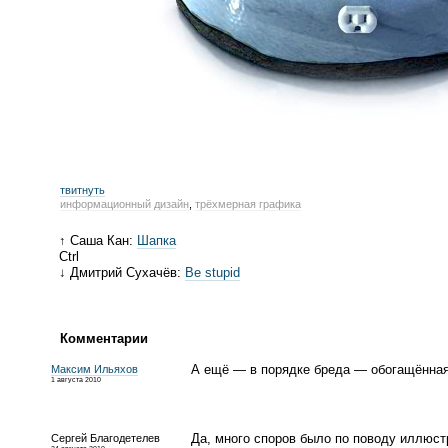
твитнуть
информационный дизайн
,
трёхмерная графика
↑ Саша Кан:
Шапка
Ctrl
↓ Дмитрий Сухачёв:
Be stupid
Комментарии
А ещё — в порядке бреда — обогащённа
Максим Ильяхов
1 августа 2010
Да, много споров было по поводу иллюст
Сергей Благодетелев