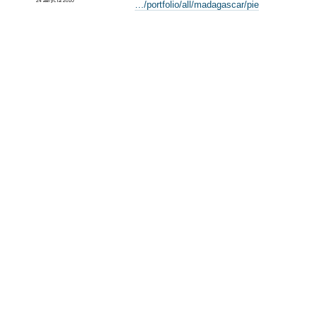
24 августа 2010
…/portfolio/all/madagascar/pie