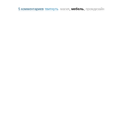
5 комментариев
твитнуть
магия
,
мебель
,
промдизайн