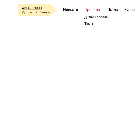
Дизайн-бюро
Новости
Проекты
Школа
Курсы
Артёма Горбунова
Дизайн-собака
Темы