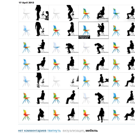
нет комментариев
твитнуть
визуализация
,
мебель