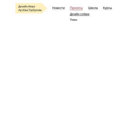
Дизайн-бюро
Новости
Проекты
Школа
Курсы
Артёма Горбунова
Дизайн-собака
Темы