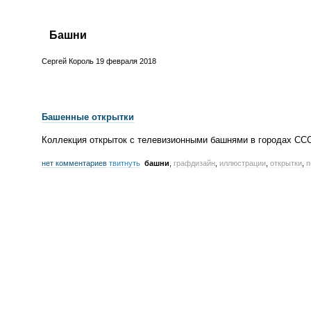
Башни
Сергей Король
19 февраля 2018
Башенные открытки
Коллекция открыток с телевизионными башнями в городах СС
нет комментариев
твитнуть
башни
,
графдизайн
,
иллюстрации
,
открытки
,
п