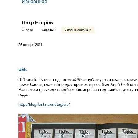
Избранное
Петр Егоров
О себе
Советы
Дизайн-собака
3
2
25 января 2011
U&lc
В блоге fonts.com под тегом
«
U&lc» публикуются сканы стары
Lower Case», главным редактором которого был Херб Любалин
Раз в месяц выходит подборка номеров за год, сейчас доступн
года.
http://blog.fonts.com/tag/ulc/