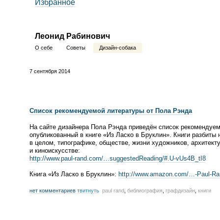
Избранное
Леонид Рабинович
О себе
Советы
Дизайн-собака
7 сентября 2014
Список рекомендуемой литературы от Пола Рэнда
На сайте дизайнера Пола Рэнда приведён список рекомендуем
опубликованный в книге
«
Из Ласко в Бруклин». Книги разбиты 
в целом, типографике, обществе, жизни художников, архитекту
и киноискусстве:
http://www.
paul-rand
.com/…suggestedReading/#.
U-vUs4B_tI8
Книга
«
Из Ласко в Бруклин»:
http://www.amazon.com/…-
Paul-Ra
нет комментариев
твитнуть
paul rand
,
библиография
,
графдизайн
,
книги