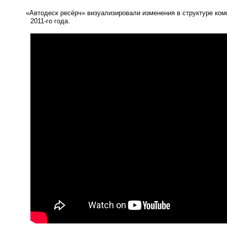
«
Автодеск ресёрч» визуализировали изменения в структуре ко
2011-го
года.