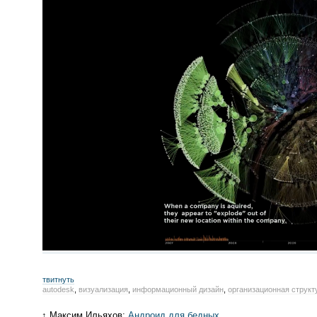
твитнуть
autodesk
,
визуализация
,
информационный дизайн
,
организационная структ
↑ Максим Ильяхов:
Андроид для бедных