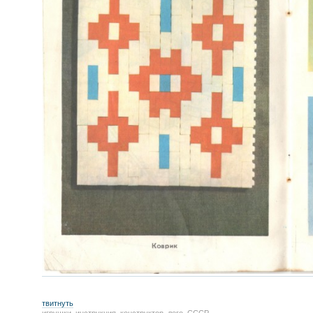
твитнуть
игрушки
,
инструкция
,
конструктор
,
лего
,
СССР