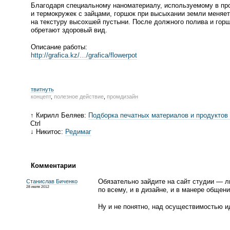
Благодаря специальному наноматериалу, используемому в про
и термокружек с зайцами, горшок при высыхании земли меняе
на текстуру высохшей пустыни. После должного полива и горш
обретают здоровый вид.
Описание работы:
http://grafica.kz/…/grafica/flowerpot
твитнуть
концепт
,
полезное действие
,
промдизайн
↑ Кирилл Беляев:
Подборка печатных материалов и продуктов
Ctrl
↓ Никитос:
Редимаг
Комментарии
Обязательно зайдите на сайт студии — л
Станислав Биченко
28 июля 2012
по всему, и в дизайне, и в манере общени
Ну и не понятно, над осуществимостью 