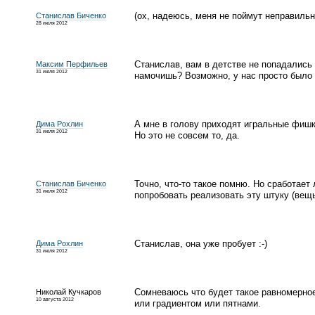
(ох, надеюсь, меня не поймут неправильн
Станислав Биченко
28 июля 2012
Станислав, вам в детстве не попадались 
Максим Перфильев
31 июля 2012
намочишь? Возможно, у нас просто было 
А мне в голову приходят игральные фиш
Дима Рохлин
31 июля 2012
Но это не совсем то, да.
Точно,
что-то
такое помню. Но сработает 
Станислав Биченко
31 июля 2012
попробовать реализовать эту штуку
(
вещь
Станислав, она уже пробует
:-)
Дима Рохлин
31 июля 2012
Сомневаюсь что будет такое равномерное
Николай Кучкаров
10 августа 2012
или градиентом или пятнами.