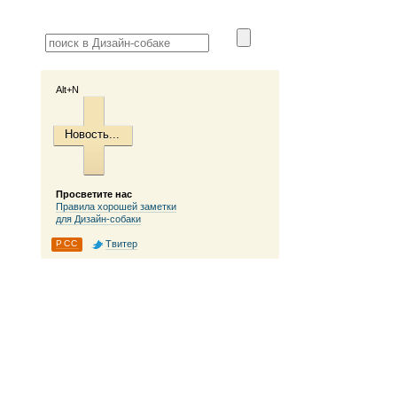
Alt+N
Новость...
Просветите нас
Правила хорошей заметки
для Дизайн-собаки
РСС
Твитер