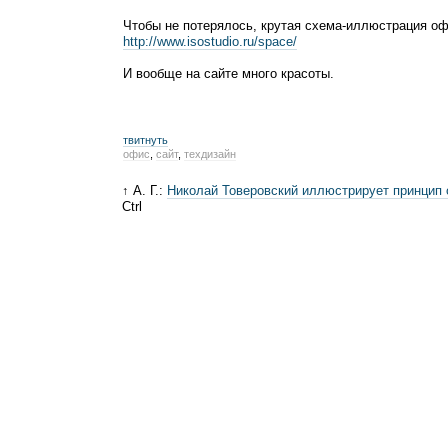
Чтобы не потерялось, крутая
схема-иллюстрация
оф
http://www.isostudio.ru/space/
И вообще на сайте много красоты.
твитнуть
офис
,
сайт
,
техдизайн
↑ А. Г.:
Николай Товеровский иллюстрирует принцип
Ctrl