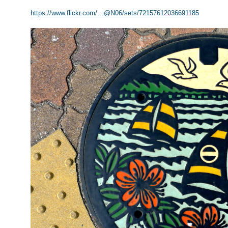
https://www.flickr.com/…@N06/sets/72157612036691185