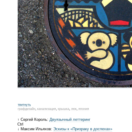
твитнуть
графдизайн
,
канализация
,
крышка
,
люк
,
япония
↑ Сергей Король:
Двуязычный леттеринг
Ctrl
↓ Максим Ильяхов:
Эскизы к «Призраку в доспехах»